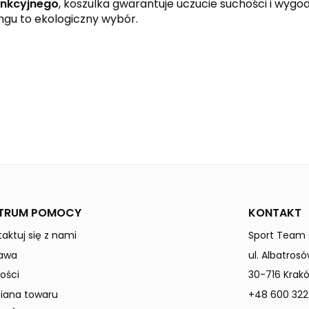
unkcyjnego
, koszulka gwarantuje uczucie suchości i wyg
ngu to ekologiczny wybór.
black
new royal
white
CHANGE by erima
Mężczyźni
TRUM POMOCY
KONTAKT
aktuj się z nami
Sport Team s
awa
ul. Albatrosó
ości
30-716 Krak
ana towaru
+48 600 322