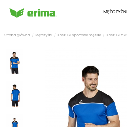
MĘŻCZYŹN
Strona główna
Mężczyźni
Koszulki sportowe męskie
Koszulki z 