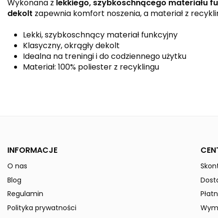
Wykonana z
lekkiego, szybkoschnącego materiału f
dekolt
zapewnia komfort noszenia, a materiał z recykli
Lekki, szybkoschnący materiał funkcyjny
Klasyczny, okrągły dekolt
Idealna na treningi i do codziennego użytku
Materiał: 100% poliester z recyklingu
Kolor
Kolekcja
Płeć
INFORMACJE
CEN
O nas
Skont
Indeks
1082311
Blog
Dost
W magazynie
27 Przedmioty
Regulamin
Płatn
ean13
4062075171067
Polityka prywatności
Wymi
» Podmiot odpowiedzialny