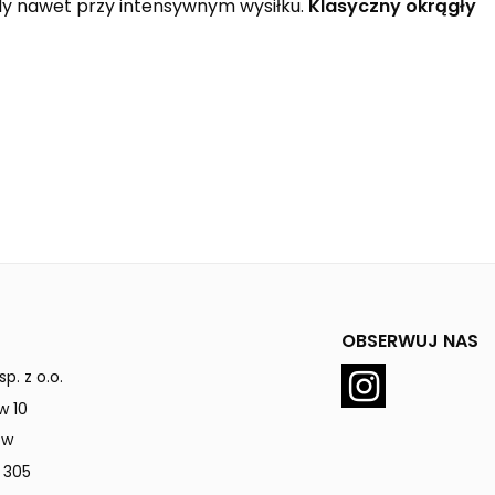
ody nawet przy intensywnym wysiłku.
Klasyczny okrągły
OBSERWUJ NAS
p. z o.o.
w 10
ów
 305