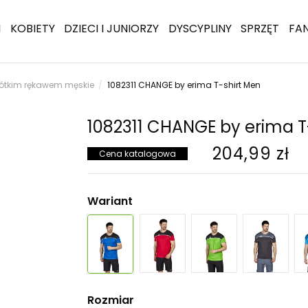
I
KOBIETY
DZIECI I JUNIORZY
DYSCYPLINY
SPRZĘT
FA
krótkim rękawem męskie
1082311 CHANGE by erima T-shirt Men
1082311 CHANGE by erima T
204,99 zł
Cena katalogowa
Wariant
Rozmiar