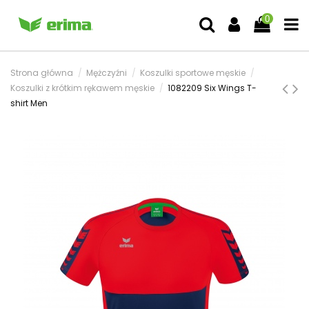
0
Strona główna
Mężczyźni
Koszulki sportowe męskie
Koszulki z krótkim rękawem męskie
1082209 Six Wings T-
shirt Men