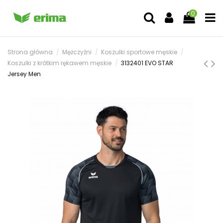
0
Strona główna
Mężczyźni
Koszulki sportowe męskie
Koszulki z krótkim rękawem męskie
3132401 EVO STAR
Jersey Men