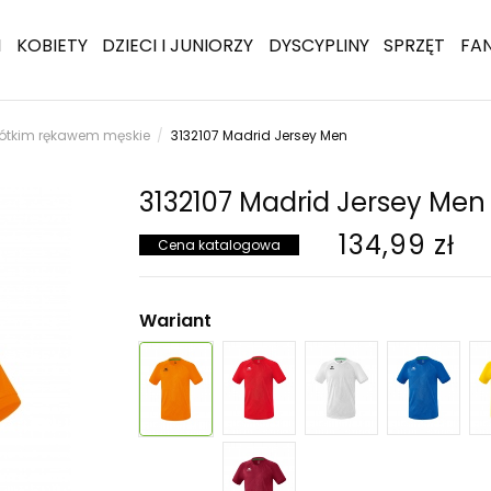
I
KOBIETY
DZIECI I JUNIORZY
DYSCYPLINY
SPRZĘT
FA
krótkim rękawem męskie
3132107 Madrid Jersey Men
3132107 Madrid Jersey Men
134,99 zł
Cena katalogowa
Wariant