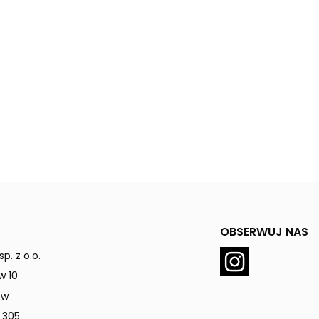
OBSERWUJ NAS
p. z o.o.
w 10
ów
 305