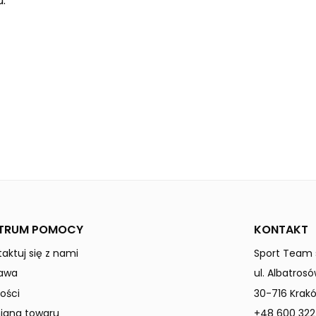
.
new orange
MADRID
Mężczyźni
TRUM POMOCY
KONTAKT
aktuj się z nami
Sport Team s
awa
ul. Albatrosó
ości
30-716 Krak
ana towaru
+48 600 322