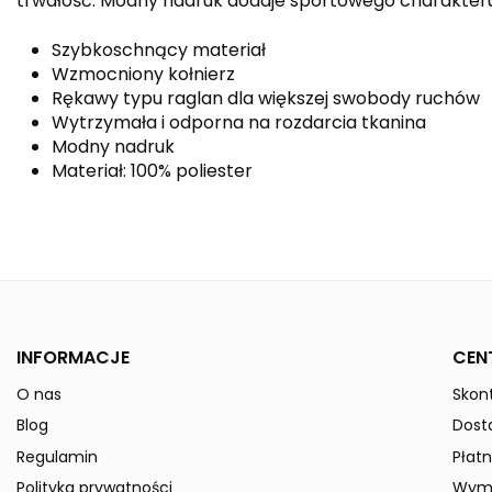
trwałość. Modny nadruk dodaje sportowego charakteru
Szybkoschnący materiał
Wzmocniony kołnierz
Rękawy typu raglan dla większej swobody ruchów
Wytrzymała i odporna na rozdarcia tkanina
Modny nadruk
Materiał: 100% poliester
Kolor
Kolekcja
Płeć
INFORMACJE
CEN
Indeks
3132107
O nas
Skont
W magazynie
50 Przedmioty
ean13
4062075065267
Blog
Dost
Data dostępności:
2024-12-09
Regulamin
Płatn
» Podmiot odpowiedzialny
Polityka prywatności
Wymi