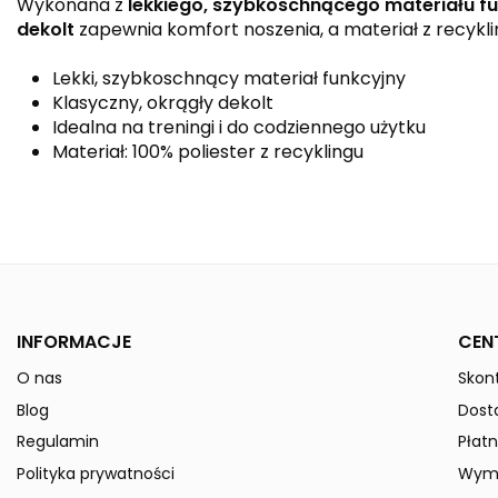
Wykonana z
lekkiego, szybkoschnącego materiału f
dekolt
zapewnia komfort noszenia, a materiał z recykli
Lekki, szybkoschnący materiał funkcyjny
Klasyczny, okrągły dekolt
Idealna na treningi i do codziennego użytku
Materiał: 100% poliester z recyklingu
Kolor
Kolekcja
Płeć
INFORMACJE
CEN
O nas
Skont
Indeks
1082315-Kids
Blog
Dost
W magazynie
50 Przedmioty
Regulamin
Płatn
ean13
4062075171401
Polityka prywatności
Wymi
Data dostępności:
2024-12-09