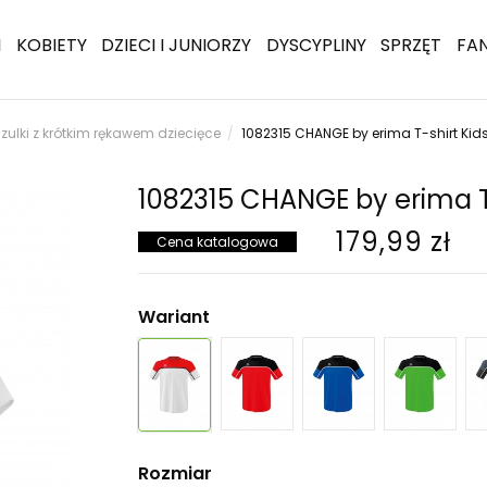
I
KOBIETY
DZIECI I JUNIORZY
DYSCYPLINY
SPRZĘT
FA
zulki z krótkim rękawem dziecięce
1082315 CHANGE by erima T-shirt Kid
1082315 CHANGE by erima T-
179,99 zł
Cena katalogowa
Wariant
Rozmiar