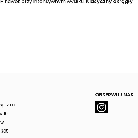
ody nawet przy intensywnym wysiłku.
Klasyczny okrągły
OBSERWUJ NAS
p. z o.o.
w 10
ów
 305