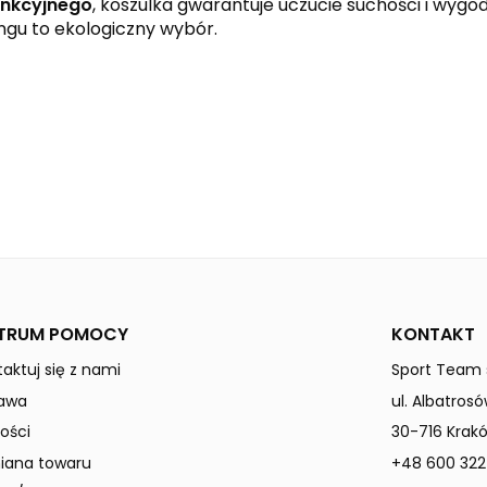
unkcyjnego
, koszulka gwarantuje uczucie suchości i wyg
ngu to ekologiczny wybór.
black
red
white
CHANGE by erima
Dzieci / Junior
TRUM POMOCY
KONTAKT
aktuj się z nami
Sport Team s
awa
ul. Albatrosó
ości
30-716 Krak
ana towaru
+48 600 322