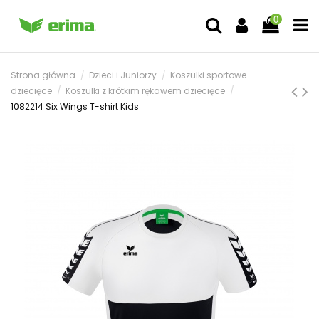
0
Strona główna
Dzieci i Juniorzy
Koszulki sportowe
dziecięce
Koszulki z krótkim rękawem dziecięce
1082214 Six Wings T-shirt Kids