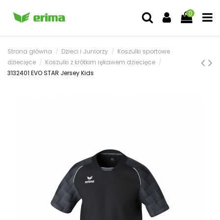
0
Strona główna
Dzieci i Juniorzy
Koszulki sportowe
dziecięce
Koszulki z krótkim rękawem dziecięce
3132401 EVO STAR Jersey Kids