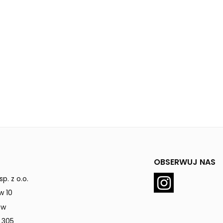
OBSERWUJ NAS
p. z o.o.
w 10
ów
 305