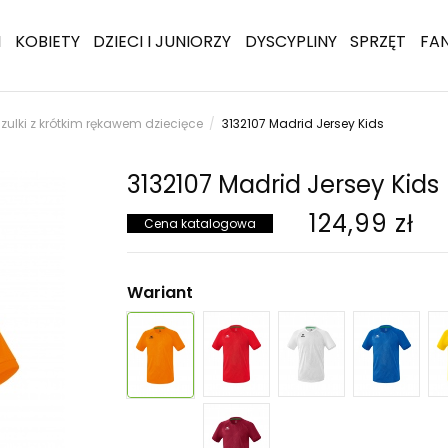
I
KOBIETY
DZIECI I JUNIORZY
DYSCYPLINY
SPRZĘT
FA
zulki z krótkim rękawem dziecięce
3132107 Madrid Jersey Kids
3132107 Madrid Jersey Kids
124,99 zł
Cena katalogowa
Wariant