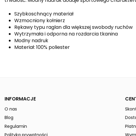
trwałość. Modny nadruk dodaje sportowego charakteru
Szybkoschnący materiał
Wzmocniony kołnierz
Rękawy typu raglan dla większej swobody ruchów
Wytrzymała i odporna na rozdarcia tkanina
Modny nadruk
Materiał: 100% poliester
Kolor
Kolekcja
Płeć
INFORMACJE
CEN
Indeks
3132107-Kids
O nas
Skont
W magazynie
17 Przedmioty
ean13
4062075065212
Blog
Dost
» Podmiot odpowiedzialny
Regulamin
Płatn
Polityka prywatności
Wymi