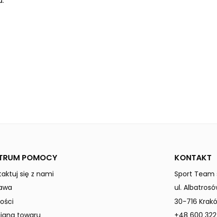
.
new orange
MADRID
Dzieci / Junior
TRUM POMOCY
KONTAKT
aktuj się z nami
Sport Team s
awa
ul. Albatrosó
ości
30-716 Krak
ana towaru
+48 600 322