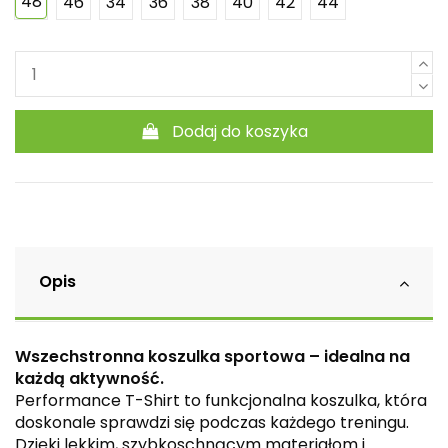
48
46
34
36
38
40
42
44
Dodaj do koszyka
Opis
Wszechstronna koszulka sportowa – idealna na
każdą aktywność.
Performance T-Shirt to funkcjonalna koszulka, która
doskonale sprawdzi się podczas każdego treningu.
Dzięki lekkim, szybkoschnącym materiałom i