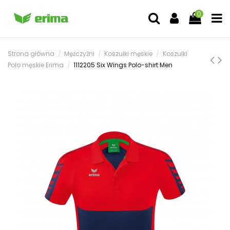
0
Strona główna
Mężczyźni
Koszulki męskie
Koszulki
Polo męskie Erima
1112205 Six Wings Polo-shirt Men