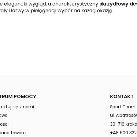
e elegancki wygląd, a charakterystyczny
skrzydłowy de
ły i łatwy w pielęgnacji wybór na każdą okazję.
black
slate grey
SIX WINGS
Mężczyźni
TRUM POMOCY
KONTAKT
aktuj się z nami
Sport Team s
awa
ul. Albatrosó
ości
30-716 Krak
ana towaru
+48 600 322