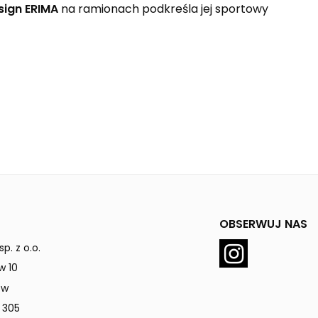
sign ERIMA
na ramionach podkreśla jej sportowy
OBSERWUJ NAS
p. z o.o.
w 10
ów
 305