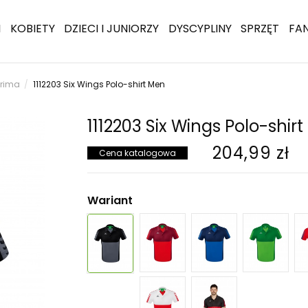
I
KOBIETY
DZIECI I JUNIORZY
DYSCYPLINY
SPRZĘT
FA
Erima
1112203 Six Wings Polo-shirt Men
1112203 Six Wings Polo-shir
204,99 zł
Cena katalogowa
Wariant