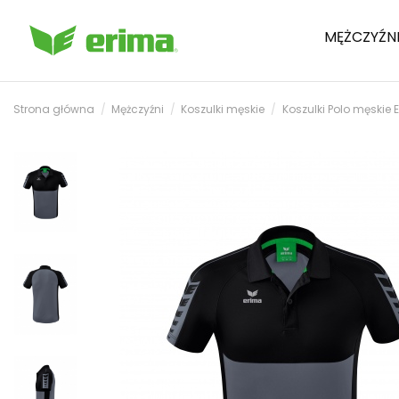
MĘŻCZYŹN
Strona główna
Mężczyźni
Koszulki męskie
Koszulki Polo męskie 