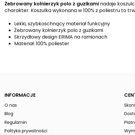
Żebrowany kołnierzyk polo z guzikami
nadaje koszulc
charakter. Koszulka wykonana w 100% z poliestru to trwa
Lekki, szybkoschnący materiał funkcyjny
Żebrowany kołnierzyk polo z guzikami
Skrzydłowy design ERIMA na ramionach
Materiał: 100% poliester
Kolor
Kolekcja
Płeć
INFORMACJE
CEN
Indeks
1112203
O nas
Skont
W magazynie
50 Przedmioty
Blog
Dost
ean13
4062075111438
Regulamin
Płatn
» Podmiot odpowiedzialny
Polityka prywatności
Wymi