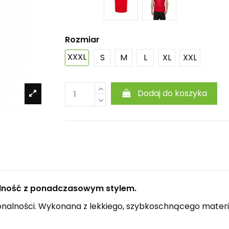
Rozmiar
XXXL
S
M
L
XL
XXL
Dodaj do koszyka
nalność z ponadczasowym stylem.
kcjonalności. Wykonana z lekkiego, szybkoschnącego mate