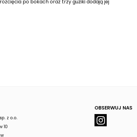
zcięcia po bokach oraz trzy guziki dodają jej
OBSERWUJ NAS
p. z o.o.
w 10
ów