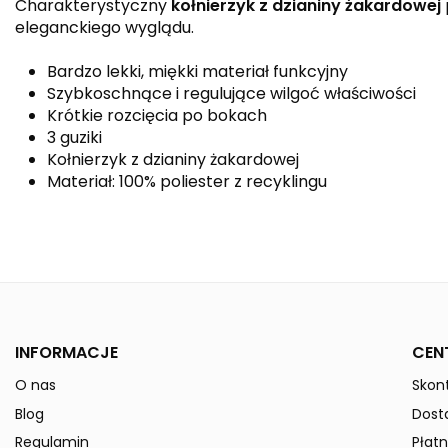
Charakterystyczny
kołnierzyk z dzianiny żakardowej
eleganckiego wyglądu.
Bardzo lekki, miękki materiał funkcyjny
Szybkoschnące i regulujące wilgoć właściwości
Krótkie rozcięcia po bokach
3 guziki
Kołnierzyk z dzianiny żakardowej
Materiał: 100% poliester z recyklingu
Kolor
Płeć
Indeks
2112306
W magazynie
45 Przedmioty
INFORMACJE
CEN
ean13
4062075177397
O nas
Skont
» Podmiot odpowiedzialny
Blog
Dost
Regulamin
Płatn