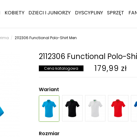
I
KOBIETY
DZIECI I JUNIORZY
DYSCYPLINY
SPRZĘT
FA
Erima
2112306 Functional Polo-Shirt Men
2112306 Functional Polo-Sh
179,99 zł
Cena katalogowa
Wariant
Rozmiar