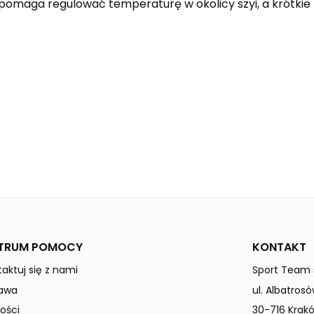
pomaga regulować temperaturę w okolicy szyi, a krótkie ro
curaçao
Mężczyźni
TRUM POMOCY
KONTAKT
aktuj się z nami
Sport Team s
awa
ul. Albatrosó
ości
30-716 Krak