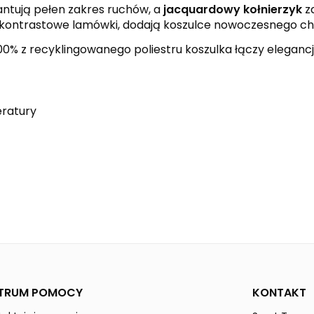
ntują pełen zakres ruchów, a
jacquardowy kołnierzyk
za
kontrastowe lamówki, dodają koszulce nowoczesnego ch
00% z recyklingowanego poliestru koszulka łączy elegancję
eratury
new navy
new royal
EVO STAR
Kobiety
TRUM POMOCY
KONTAKT