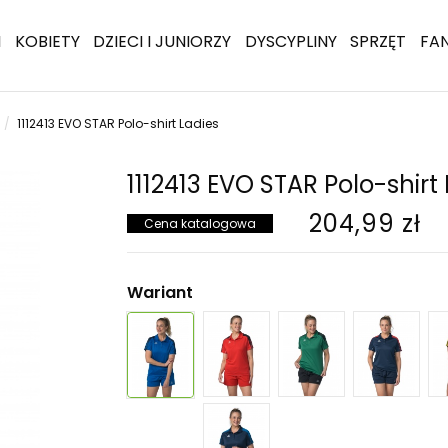
I
KOBIETY
DZIECI I JUNIORZY
DYSCYPLINY
SPRZĘT
FA
1112413 EVO STAR Polo-shirt Ladies
1112413 EVO STAR Polo-shirt
204,99 zł
Cena katalogowa
Wariant