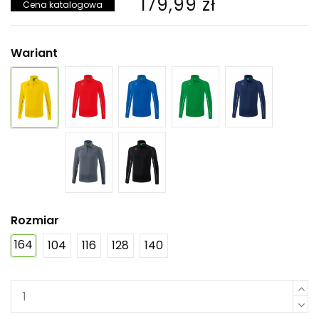
179,99 zł
Cena katalogowa
Wariant
Rozmiar
164
104
116
128
140