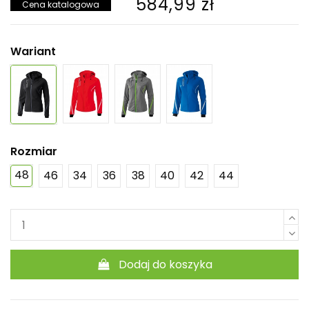
584,99 zł
Cena katalogowa
Wariant
Rozmiar
48
46
34
36
38
40
42
44
Dodaj do koszyka