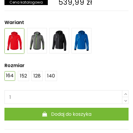
539,99 zł
Cena katalogowa
Wariant
Rozmiar
164
152
128
140
Dodaj do koszyka