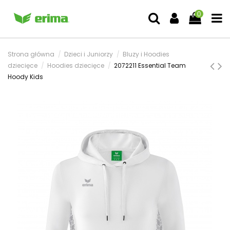
0
Strona główna
Dzieci i Juniorzy
Bluzy i Hoodies
dziecięce
Hoodies dziecięce
2072211 Essential Team
Hoody Kids