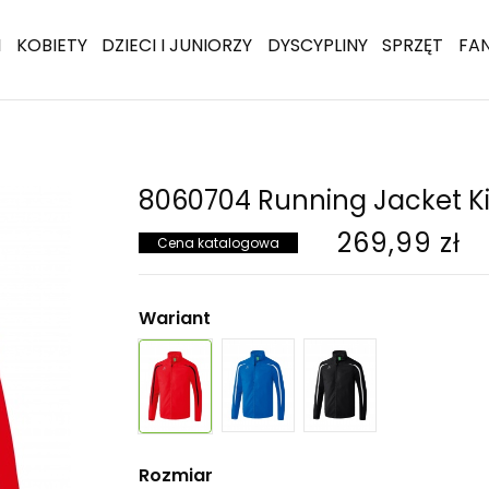
I
KOBIETY
DZIECI I JUNIORZY
DYSCYPLINY
SPRZĘT
FA
8060704 Running Jacket K
269,99 zł
Cena katalogowa
Wariant
Rozmiar