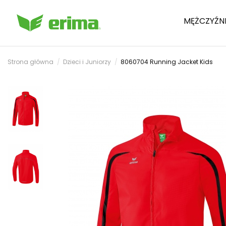
MĘŻCZYŹN
Strona główna
Dzieci i Juniorzy
8060704 Running Jacket Kids