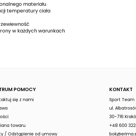
jonalnego materiału
cji temperatury ciała
przewiewność
chrony w każdych warunkach
red/black
TRUM POMOCY
KONTAKT
aktuj się z nami
Sport Team s
awa
ul. Albatrosó
ości
30-716 Krak
ana towaru
+48 600 322
ty / Odstąpienie od umowy
bok@erima.s