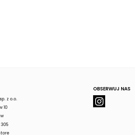
OBSERWUJ NAS
p. z o.o.
w 10
ów
 305
tore