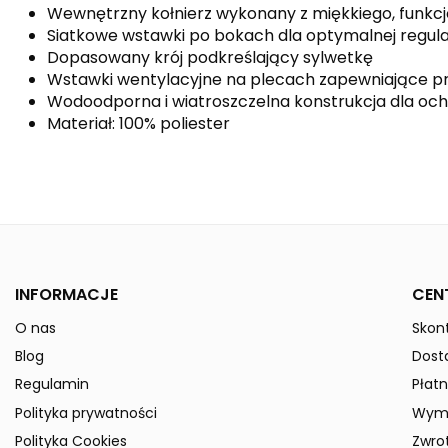
Wewnętrzny kołnierz wykonany z miękkiego, funkc
Siatkowe wstawki po bokach dla optymalnej regula
Dopasowany krój podkreślający sylwetkę
Wstawki wentylacyjne na plecach zapewniające 
Wodoodporna i wiatroszczelna konstrukcja dla o
Materiał: 100% poliester
Kolor
Indeks
8060704-Kids
W magazynie
50 Przedmioty
ean13
4043523728521
INFORMACJE
CEN
Data dostępności:
2024-12-09
O nas
Skont
» Podmiot odpowiedzialny
Blog
Dost
Regulamin
Płatn
Polityka prywatności
Wymi
Polityka Cookies
Zwro