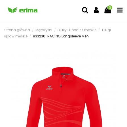
0
Strona główna
Mężczyźni
Bluzy i Hoodies męskie
Długi
rękaw męskie
8332301 RACING Longsleeve Men