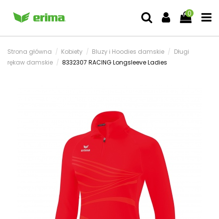
0
Strona główna
Kobiety
Bluzy i Hoodies damskie
Długi
rękaw damskie
8332307 RACING Longsleeve Ladies