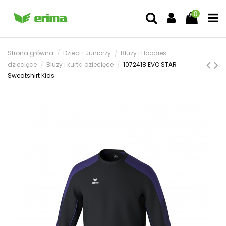
0
Strona główna
Dzieci i Juniorzy
Bluzy i Hoodies
dziecięce
Bluzy i kurtki dziecięce
1072418 EVO STAR
Sweatshirt Kids