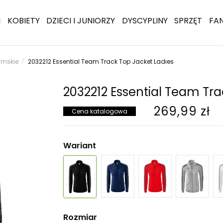
I
KOBIETY
DZIECI I JUNIORZY
DYSCYPLINY
SPRZĘT
FA
damskie
2032212 Essential Team Track Top Jacket Ladies
2032212 Essential Team Tra
269,99 zł
Cena katalogowa
Wariant
Rozmiar