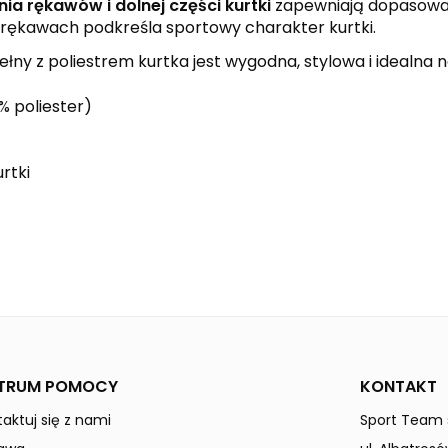
a rękawów i dolnej części kurtki
zapewniają dopasowan
i rękawach podkreśla sportowy charakter kurtki.
łny z poliestrem kurtka jest wygodna, stylowa i idealna n
 poliester)
rtki
black
slate grey
ESSENTIAL TEAM
Kobiety
TRUM POMOCY
KONTAKT
aktuj się z nami
Sport Team s