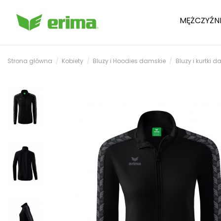
MĘŻCZYŹN
Strona główna
Kobiety
Bluzy i Hoodies damskie
Bluzy i kurtki 