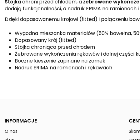
Stójka
chroni przed chłodem, a
żebrowane wykończeni
dodają funkcjonalności, a nadruk ERIMA na ramionach 
Dzięki dopasowanemu krojowi (fitted) i połączeniu bawe
Wygodna mieszanka materiałów (50% bawełna, 50%
Dopasowany krój (fitted)
Stójka chroniąca przed chłodem
Żebrowane wykończenia rękawów i dolnej części ku
Boczne kieszenie zapinane na zamek
Nadruk ERIMA na ramionach i rękawach
Kolor
Kolekcja
Płeć
INFORMACJE
CEN
Indeks
2032212
O nas
Skont
W magazynie
11 Przedmioty