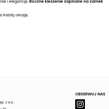
ie i elegancję.
Boczne kieszenie zapinane na zamek
a każdą okazję.
OBSERWUJ NAS
p. z o.o.