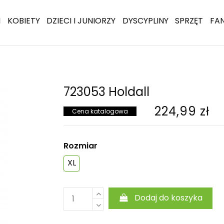
I
KOBIETY
DZIECI I JUNIORZY
DYSCYPLINY
SPRZĘT
FA
723053 Holdall
224,99 zł
Cena katalogowa
Rozmiar
XL
Dodaj do koszyka