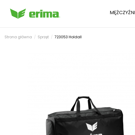
MĘŻCZYŹN
Strona główna
Sprzęt
723053 Holdall