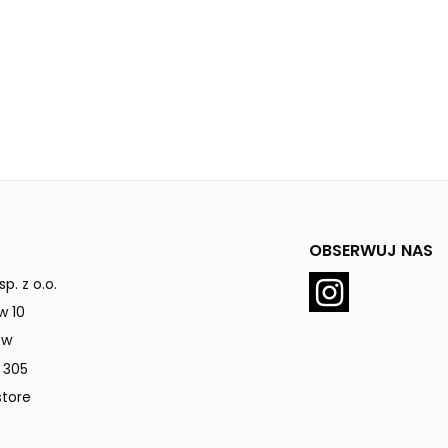
OBSERWUJ NAS
p. z o.o.
w 10
ów
 305
tore