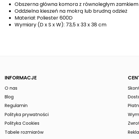
Obszerna główna komora z równoległym zamkiem
Oddzielna kieszeń na mokrą lub brudną odzież
Materiał: Poliester 600D
Wymiary (D x S x W): 73,5 x 33 x 38 cm
Kolor
Płeć
Indeks
723053
W magazynie
50 Przedmioty
INFORMACJE
CEN
ean13
4043523365320
O nas
Skont
Data dostępności:
2024-12-09
Blog
Dost
» Podmiot odpowiedzialny
Regulamin
Płatn
Polityka prywatności
Wymi
Polityka Cookies
Zwro
Tabele rozmiarów
Rekl