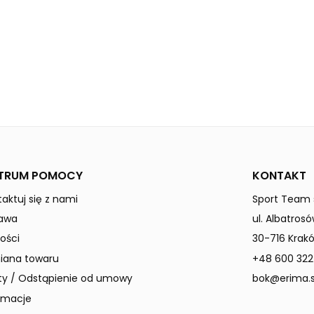
black
Uniwersalne
TRUM POMOCY
KONTAKT
aktuj się z nami
Sport Team s
awa
ul. Albatrosó
ości
30-716 Krak
ana towaru
+48 600 322
ty / Odstąpienie od umowy
bok@erima.s
amacje