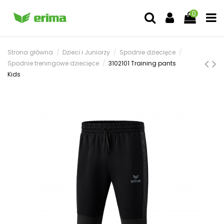
0
Strona główna
Dzieci i Juniorzy
Spodnie dziecięce
Spodnie treningowe dziecięce
3102101 Training pants
Kids