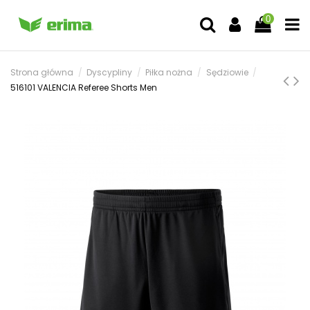
0
Strona główna
Dyscypliny
Piłka nożna
Sędziowie
516101 VALENCIA Referee Shorts Men