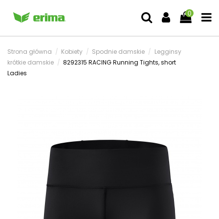
0
Strona główna
Kobiety
Spodnie damskie
Legginsy
krótkie damskie
8292315 RACING Running Tights, short
Ladies