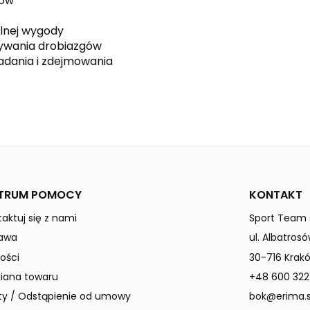
hów
lnej wygody
ywania drobiazgów
adania i zdejmowania
black
TRUM POMOCY
KONTAKT
aktuj się z nami
Sport Team s
awa
ul. Albatrosó
ości
30-716 Krak
ana towaru
+48 600 322
ty / Odstąpienie od umowy
bok@erima.s