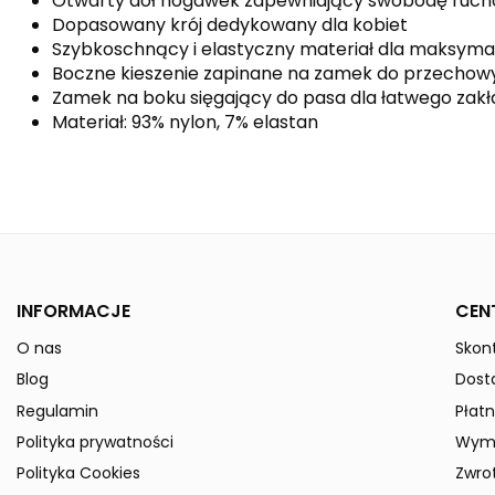
Otwarty dół nogawek zapewniający swobodę ruc
Dopasowany krój dedykowany dla kobiet
Szybkoschnący i elastyczny materiał dla maksyma
Boczne kieszenie zapinane na zamek do przechow
Zamek na boku sięgający do pasa dla łatwego zakł
Materiał: 93% nylon, 7% elastan
Kolor
Indeks
8100702-Kids
W magazynie
50 Przedmioty
ean13
4043523728910
INFORMACJE
CEN
Data dostępności:
2024-12-09
O nas
Skont
» Podmiot odpowiedzialny
Blog
Dost
Regulamin
Płatn
Polityka prywatności
Wymi
Polityka Cookies
Zwro