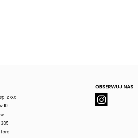
OBSERWUJ NAS
p. z o.o.
w 10
ów
 305
tore