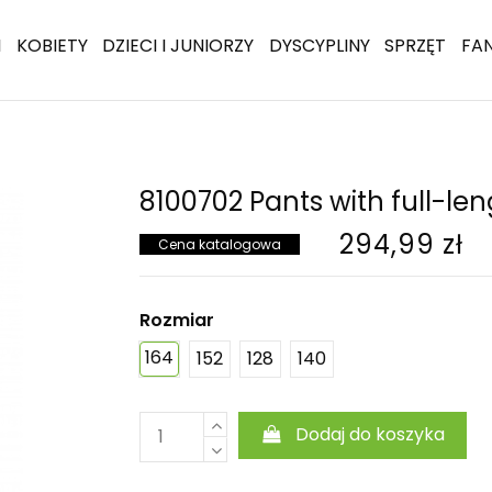
I
KOBIETY
DZIECI I JUNIORZY
DYSCYPLINY
SPRZĘT
FA
8100702 Pants with full-len
294,99 zł
Cena katalogowa
Rozmiar
164
152
128
140
Dodaj do koszyka