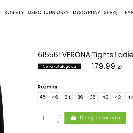
I
KOBIETY
DZIECI I JUNIORZY
DYSCYPLINY
SPRZĘT
FA
615561 VERONA Tights Ladi
179,99 zł
Cena katalogowa
Rozmiar
48
46
34
36
38
40
42
4
Dodaj do koszyka