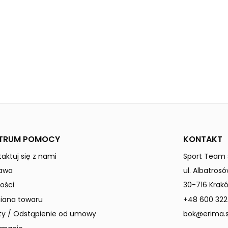
TRUM POMOCY
KONTAKT
aktuj się z nami
Sport Team s
awa
ul. Albatrosó
ości
30-716 Krak
ana towaru
+48 600 322
ty / Odstąpienie od umowy
bok@erima.s