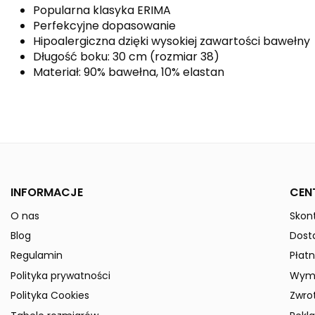
Popularna klasyka ERIMA
Perfekcyjne dopasowanie
Hipoalergiczna dzięki wysokiej zawartości bawełny
Długość boku: 30 cm (rozmiar 38)
Materiał: 90% bawełna, 10% elastan
Indeks
615561
W magazynie
50 Przedmioty
ean13
4043523178142
Data dostępności:
2024-12-09
» Podmiot odpowiedzialny
INFORMACJE
CEN
O nas
Skont
Blog
Dost
Regulamin
Płatn
Polityka prywatności
Wymi
Polityka Cookies
Zwro