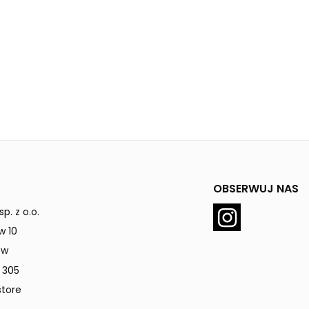
OBSERWUJ NAS
p. z o.o.
w 10
ów
 305
tore