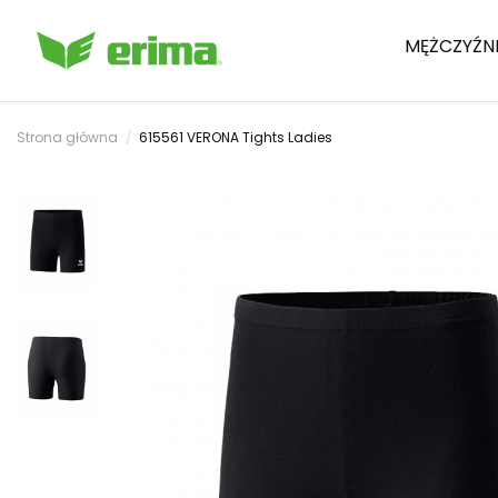
MĘŻCZYŹN
Strona główna
615561 VERONA Tights Ladies