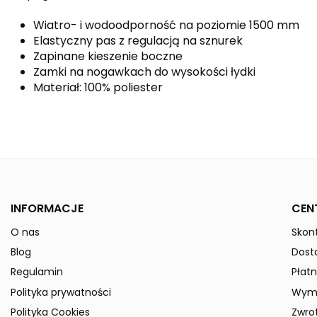
Wiatro- i wodoodporność na poziomie 1500 mm
Elastyczny pas z regulacją na sznurek
Zapinane kieszenie boczne
Zamki na nogawkach do wysokości łydki
Materiał: 100% poliester
Kolor
Płeć
Indeks
3102301-Kids
W magazynie
50 Przedmioty
INFORMACJE
CEN
ean13
4062075153834
O nas
Skont
» Podmiot odpowiedzialny
Blog
Dost
Regulamin
Płatn
Polityka prywatności
Wymi
Polityka Cookies
Zwro