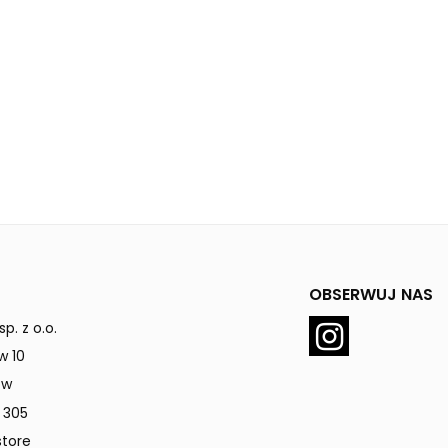
OBSERWUJ NAS
p. z o.o.
w 10
ów
 305
tore