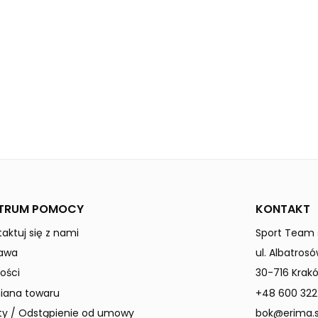
black
Dzieci / Junior
TRUM POMOCY
KONTAKT
aktuj się z nami
Sport Team s
awa
ul. Albatrosó
ości
30-716 Krak
ana towaru
+48 600 322
ty / Odstąpienie od umowy
bok@erima.s