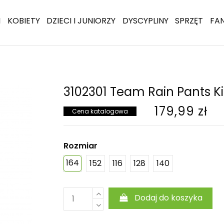
I
KOBIETY
DZIECI I JUNIORZY
DYSCYPLINY
SPRZĘT
FA
3102301 Team Rain Pants K
179,99 zł
Cena katalogowa
Rozmiar
164
152
116
128
140
Dodaj do koszyka