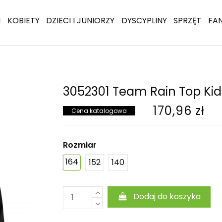
I
KOBIETY
DZIECI I JUNIORZY
DYSCYPLINY
SPRZĘT
FA
3052301 Team Rain Top Kid
170,96 zł
Cena katalogowa
Rozmiar
164
152
140
Dodaj do koszyka