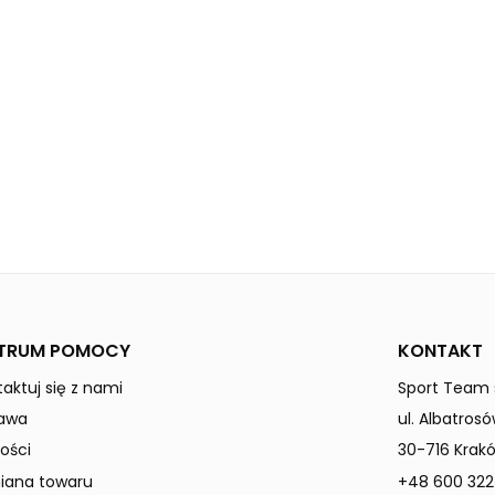
black
Dzieci / Junior
TRUM POMOCY
KONTAKT
aktuj się z nami
Sport Team s
awa
ul. Albatrosó
ości
30-716 Krak
ana towaru
+48 600 322