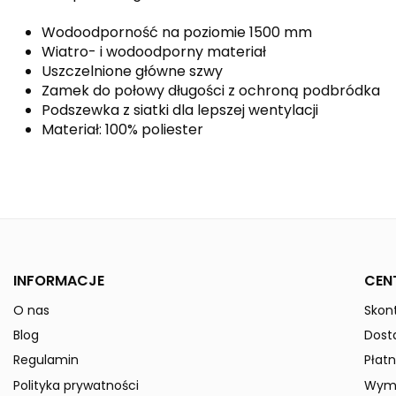
Wodoodporność na poziomie 1500 mm
Wiatro- i wodoodporny materiał
Uszczelnione główne szwy
Zamek do połowy długości z ochroną podbródka
Podszewka z siatki dla lepszej wentylacji
Materiał: 100% poliester
Kolor
Płeć
Indeks
3052301-Kids
W magazynie
50 Przedmioty
INFORMACJE
CEN
ean13
4062075178264
O nas
Skont
» Podmiot odpowiedzialny
Blog
Dost
Regulamin
Płatn
Polityka prywatności
Wymi