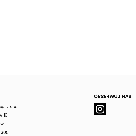
OBSERWUJ NAS
p. z o.o.
w 10
ów
 305