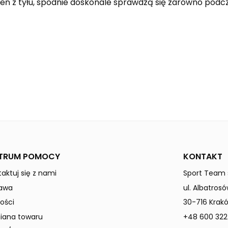
ń z tyłu, spodnie doskonale sprawdzą się zarówno podcza
black
Kobiety
TRUM POMOCY
KONTAKT
aktuj się z nami
Sport Team s
awa
ul. Albatrosó
ości
30-716 Krak
ana towaru
+48 600 322