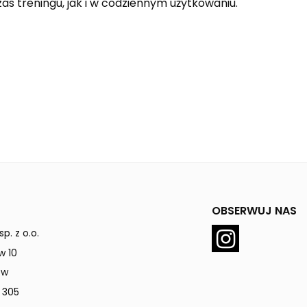
s treningu, jak i w codziennym użytkowaniu.
OBSERWUJ NAS
p. z o.o.
w 10
ów
 305