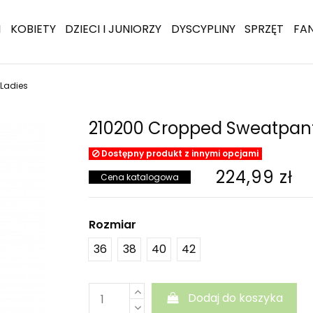
I
KOBIETY
DZIECI I JUNIORZY
DYSCYPLINY
SPRZĘT
FA
Ladies
210200 Cropped Sweatpant
Dostępny produkt z innymi opcjami
224,99 zł
Cena katalogowa
Rozmiar
36
38
40
42
Dodaj do koszyka