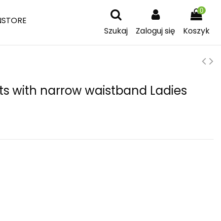
0
NSTORE
Szukaj
Zaloguj się
Koszyk
s with narrow waistband Ladies