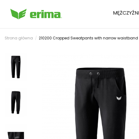
MĘŻCZYŹN
Strona główna
210200 Cropped Sweatpants with narrow waistband 