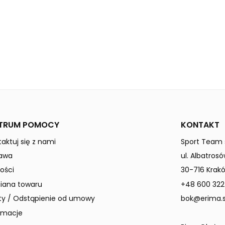
black
green gecko
TRUM POMOCY
KONTAKT
aktuj się z nami
Sport Team s
awa
ul. Albatrosó
ości
30-716 Krak
ana towaru
+48 600 322
ty / Odstąpienie od umowy
bok@erima.s
amacje