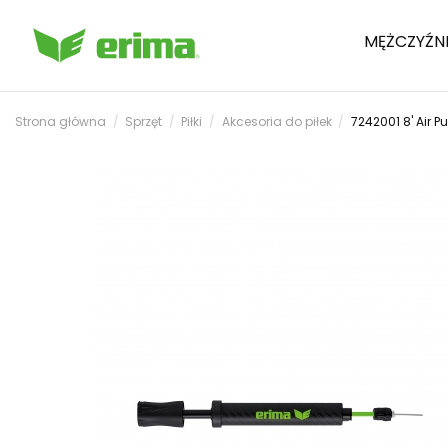
MĘŻCZYŹN
Strona główna
Sprzęt
Piłki
Akcesoria do piłek
7242001 8' Air 