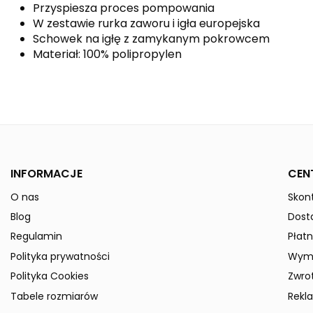
Przyspiesza proces pompowania
W zestawie rurka zaworu i igła europejska
Schowek na igłę z zamykanym pokrowcem
Materiał: 100% polipropylen
Kolor
Indeks
7242001
W magazynie
50 Przedmioty
INFORMACJE
CEN
ean13
4043523987607
» Podmiot odpowiedzialny
O nas
Skont
Blog
Dost
Regulamin
Płatn
Polityka prywatności
Wymi
Polityka Cookies
Zwro
Tabele rozmiarów
Rekl