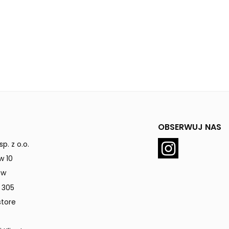
OBSERWUJ NAS
p. z o.o.
w 10
ów
 305
tore