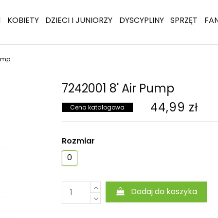
I
KOBIETY
DZIECI I JUNIORZY
DYSCYPLINY
SPRZĘT
FA
Pump
7242001 8' Air Pump
44,99 zł
Cena katalogowa
Rozmiar
0
Dodaj do koszyka