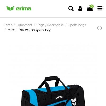
0
Home
Equipment
Bags / Backpacks
Sports bags
7232308 SIX WINGS sports bag