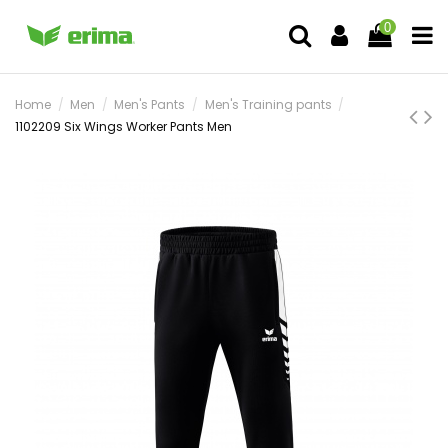
0
Home
Men
Men's Pants
Men's Training pants
1102209 Six Wings Worker Pants Men