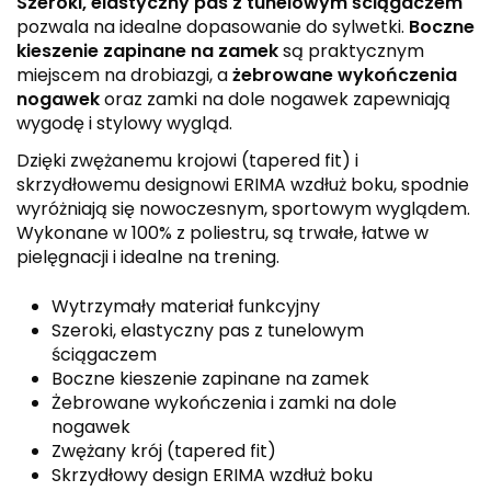
Szeroki, elastyczny pas z tunelowym ściągaczem
pozwala na idealne dopasowanie do sylwetki.
Boczne
kieszenie zapinane na zamek
są praktycznym
miejscem na drobiazgi, a
żebrowane wykończenia
nogawek
oraz zamki na dole nogawek zapewniają
wygodę i stylowy wygląd.
Dzięki zwężanemu krojowi (tapered fit) i
skrzydłowemu designowi ERIMA wzdłuż boku, spodnie
wyróżniają się nowoczesnym, sportowym wyglądem.
Wykonane w 100% z poliestru, są trwałe, łatwe w
pielęgnacji i idealne na trening.
Wytrzymały materiał funkcyjny
Szeroki, elastyczny pas z tunelowym
ściągaczem
Boczne kieszenie zapinane na zamek
Żebrowane wykończenia i zamki na dole
nogawek
Zwężany krój (tapered fit)
Skrzydłowy design ERIMA wzdłuż boku