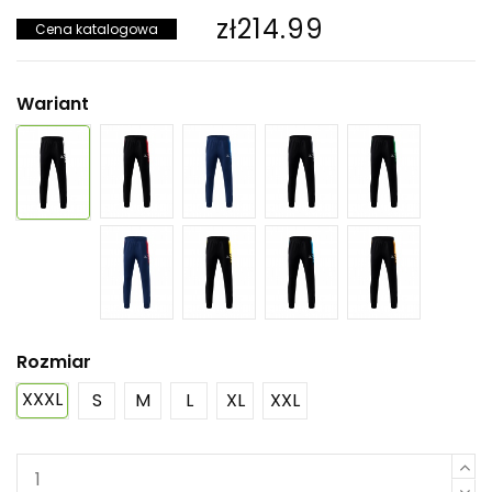
zł214.99
Cena katalogowa
Wariant
Rozmiar
XXXL
S
M
L
XL
XXL