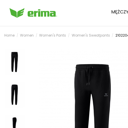
MĘŻCZY
Home
Women
Women's Pants
Women's Sweatpants
210220