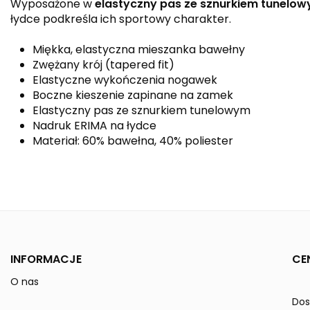
Wyposażone w
elastyczny pas ze sznurkiem tunelo
łydce podkreśla ich sportowy charakter.
Miękka, elastyczna mieszanka bawełny
Zwężany krój (tapered fit)
Elastyczne wykończenia nogawek
Boczne kieszenie zapinane na zamek
Elastyczny pas ze sznurkiem tunelowym
Nadruk ERIMA na łydce
Materiał: 60% bawełna, 40% poliester
Kolor
Linia
Płeć
INFORMACJE
CE
Reference
2102204
O nas
In stock
50 Items
Do