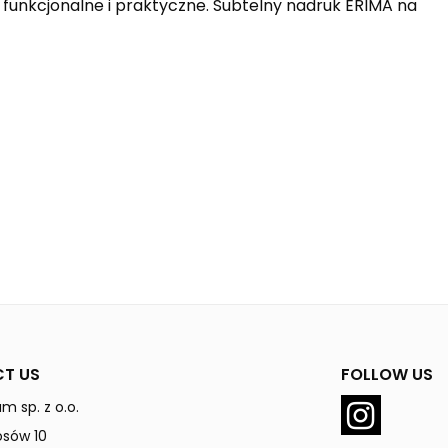
funkcjonalne i praktyczne. Subtelny nadruk ERIMA na
T US
FOLLOW US
m sp. z o.o.
rosów 10