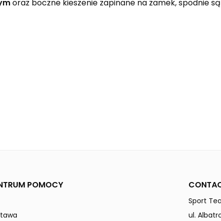
wym
oraz boczne kieszenie zapinane na zamek, spodnie są 
black
slate grey
ESSENTIAL TEAM
Kobiety
NTRUM POMOCY
CONTAC
Sport Tea
stawa
ul. Albat