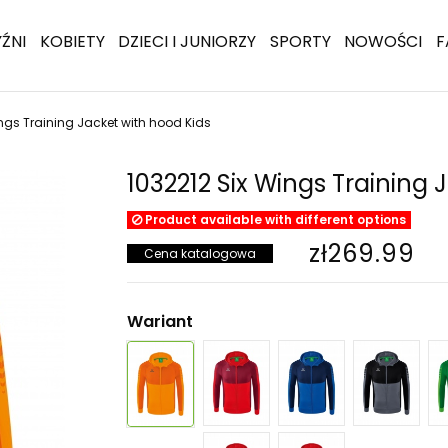
ŹNI
KOBIETY
DZIECI I JUNIORZY
SPORTY
NOWOŚCI
F
ings Training Jacket with hood Kids
1032212 Six Wings Training 
Product available with different options
zł269.99
Cena katalogowa
Wariant