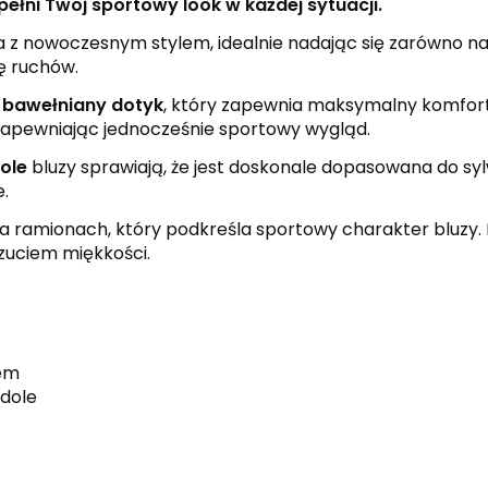
pełni Twój sportowy look w każdej sytuacji.
 nowoczesnym stylem, idealnie nadając się zarówno na tre
ę ruchów.
a
bawełniany dotyk
, który zapewnia maksymalny komfort 
zapewniając jednocześnie sportowy wygląd.
ole
bluzy sprawiają, że jest doskonale dopasowana do syl
e.
a ramionach, który podkreśla sportowy charakter bluzy. D
zuciem miękkości.
rem
 dole