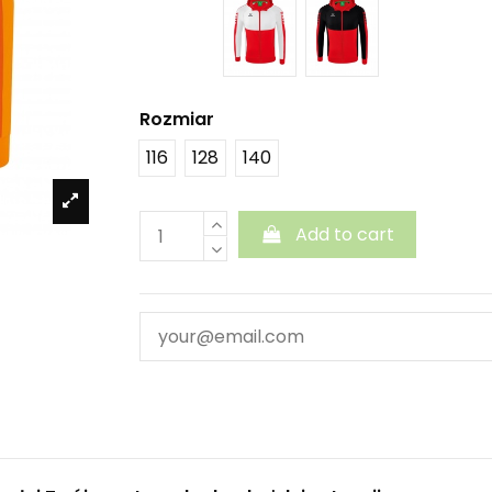
Rozmiar
116
128
140
Add to cart