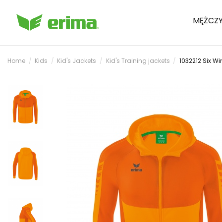
MĘŻCZY
Home
Kids
Kid's Jackets
Kid's Training jackets
1032212 Six W