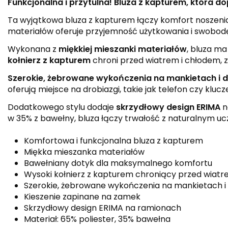
Funkcjonalna i przytulna! Bluza z kapturem, która do
Ta wyjątkowa bluza z kapturem łączy komfort noszenia z
materiałów oferuje przyjemność użytkowania i swobod
Wykonana z
miękkiej mieszanki materiałów
, bluza m
kołnierz z kapturem
chroni przed wiatrem i chłodem, 
Szerokie, żebrowane wykończenia na mankietach i d
oferują miejsce na drobiazgi, takie jak telefon czy klucz
Dodatkowego stylu dodaje
skrzydłowy design ERIMA
n
w 35% z bawełny, bluza łączy trwałość z naturalnym uc
Komfortowa i funkcjonalna bluza z kapturem
Miękka mieszanka materiałów
Bawełniany dotyk dla maksymalnego komfortu
Wysoki kołnierz z kapturem chroniący przed wiat
Szerokie, żebrowane wykończenia na mankietach i
Kieszenie zapinane na zamek
Skrzydłowy design ERIMA na ramionach
Materiał: 65% poliester, 35% bawełna