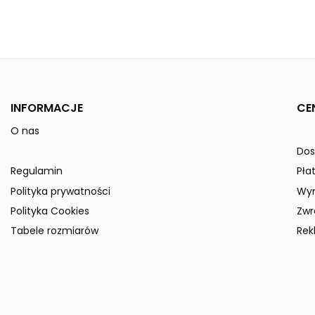
Kolor
Linia
Płeć
INFORMACJE
CE
Reference
1032212-Kids
O nas
In stock
0 Items
Do
ean13
4062075102177
Regulamin
Pła
» Podmiot odpowiedzialny
Polityka prywatności
Wy
Polityka Cookies
Zwr
Tabele rozmiarów
Rek