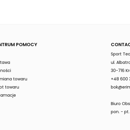
new orange
orange
SIX WINGS
Dzieci / Junior
NTRUM POMOCY
CONTAC
Sport Tea
stawa
ul. Albat
tności
30-716 K
miana towaru
+48 600 
ot towaru
bok@erim
lamacje
Biuro Obs
pon. - pt.