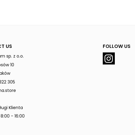
T US
FOLLOW US
m sp. z o.o.
rosów 10
raków
322 305
a.store
ługi Klienta
 8:00 - 16:00