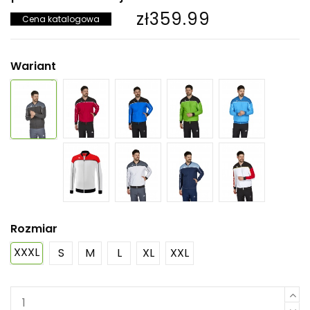
zł359.99
Cena katalogowa
Wariant
Rozmiar
XXXL
S
M
L
XL
XXL