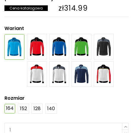
zł314.99
Cena katalogowa
Wariant
Rozmiar
164
152
128
140