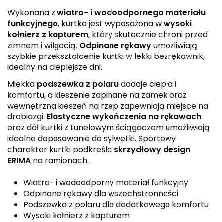
Wykonana z
wiatro- i wodoodpornego materiału
funkcyjnego
, kurtka jest wyposażona w
wysoki
kołnierz z kapturem
, który skutecznie chroni przed
zimnem i wilgocią.
Odpinane rękawy
umożliwiają
szybkie przekształcenie kurtki w lekki bezrękawnik,
idealny na cieplejsze dni.
Miękka
podszewka z polaru
dodaje ciepła i
komfortu, a kieszenie zapinane na zamek oraz
wewnętrzna kieszeń na rzep zapewniają miejsce na
drobiazgi.
Elastyczne wykończenia na rękawach
oraz dół kurtki z tunelowym ściągaczem umożliwiają
idealne dopasowanie do sylwetki. Sportowy
charakter kurtki podkreśla
skrzydłowy design
ERIMA
na ramionach.
Wiatro- i wodoodporny materiał funkcyjny
Odpinane rękawy dla wszechstronności
Podszewka z polaru dla dodatkowego komfortu
Wysoki kołnierz z kapturem