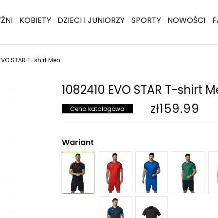
ŹNI
KOBIETY
DZIECI I JUNIORZY
SPORTY
NOWOŚCI
F
EVO STAR T-shirt Men
1082410 EVO STAR T-shirt 
zł159.99
Cena katalogowa
Wariant