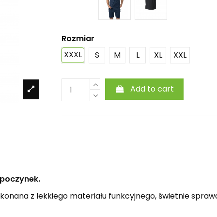
Rozmiar
XXXL
S
M
L
XL
XXL
Add to cart
ypoczynek.
konana z lekkiego materiału funkcyjnego, świetnie sprawd