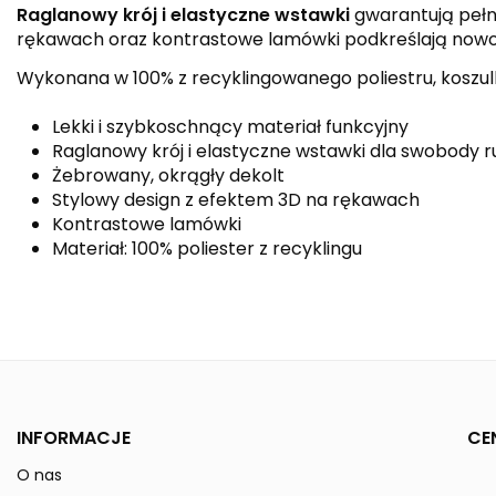
Raglanowy krój i elastyczne wstawki
gwarantują peł
rękawach oraz kontrastowe lamówki podkreślają nowoc
Wykonana w 100% z recyklingowanego poliestru, koszulk
Lekki i szybkoschnący materiał funkcyjny
Raglanowy krój i elastyczne wstawki dla swobody 
Żebrowany, okrągły dekolt
Stylowy design z efektem 3D na rękawach
Kontrastowe lamówki
Materiał: 100% poliester z recyklingu
Kolor
Linia
Płeć
INFORMACJE
CE
Reference
1082410
O nas