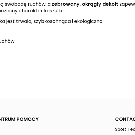
ną swobodę ruchów, a
żebrowany, okrągły dekolt
zapewn
zesny charakter koszulki.
a jest trwała, szybkoschnąca i ekologiczna.
ruchów
black
orange
EVO STAR
Mężczyźni
NTRUM POMOCY
CONTAC
Sport Tea