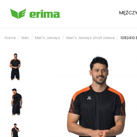
MĘŻCZY
Home
Men
Men's Jerseys
Men's Jerseys short sleeve
1082410 