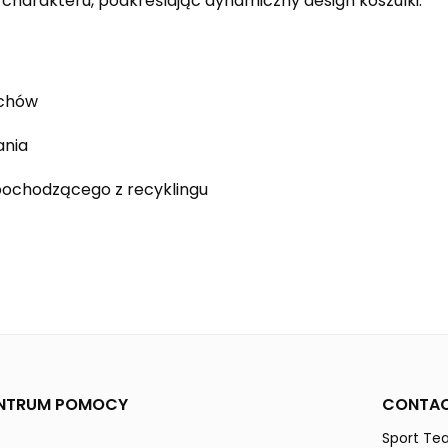
harakteru, podkreślając dynamiczny design koszulki.
uchów
ania
pochodzącego z recyklingu
red
white
CELEBRATION 125
Kobiety
NTRUM POMOCY
CONTAC
Sport Tea