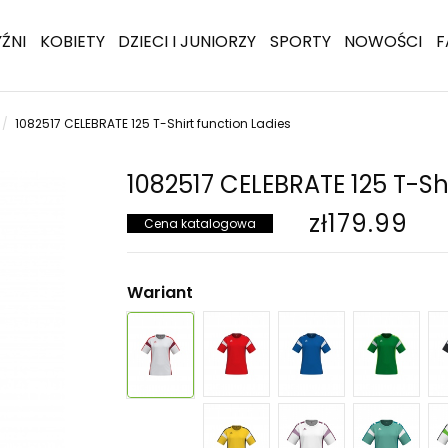
ŹNI
KOBIETY
DZIECI I JUNIORZY
SPORTY
NOWOŚCI
F
1082517 CELEBRATE 125 T-Shirt function Ladies
1082517 CELEBRATE 125 T-Shi
zł179.99
Cena katalogowa
Wariant