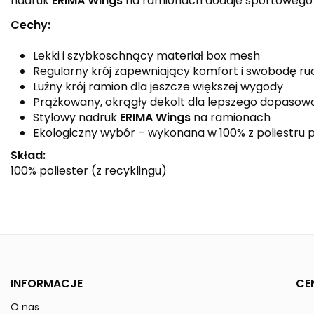
nadruk
ERIMA Wings
na ramionach dodaje sportowego c
Cechy:
Lekki i szybkoschnący materiał box mesh
Regularny krój zapewniający komfort i swobodę r
Luźny krój ramion dla jeszcze większej wygody
Prążkowany, okrągły dekolt dla lepszego dopasow
Stylowy nadruk
ERIMA Wings
na ramionach
Ekologiczny wybór – wykonana w 100% z poliestru 
Skład:
100% poliester (z recyklingu)
Kolor
Linia
Płeć
INFORMACJE
CE
Reference
1082517
O nas