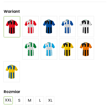
Wariant
Rozmiar
XXL
S
M
L
XL