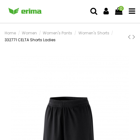
0
Home
Women
Women's Pants
Women's Shorts
332771 CELTA Shorts Ladies