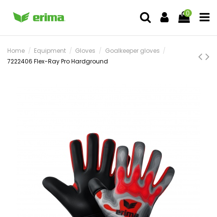
0
Home
Equipment
Gloves
Goalkeeper gloves
7222406 Flex-Ray Pro Hardground