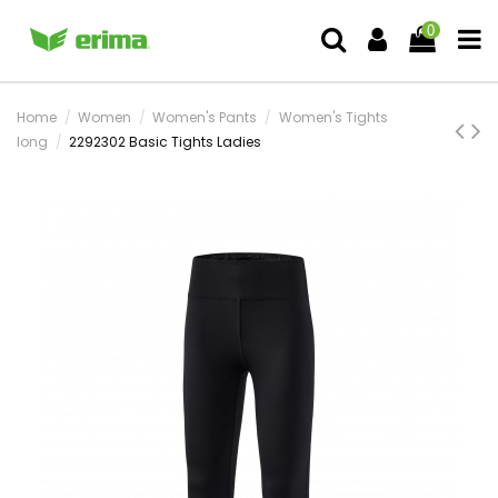
0
Home
Women
Women's Pants
Women's Tights
long
2292302 Basic Tights Ladies