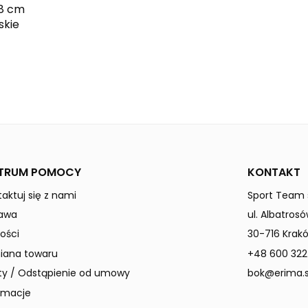
 8 cm
skie
various
TRUM POMOCY
KONTAKT
aktuj się z nami
Sport Team s
awa
ul. Albatrosó
ości
30-716 Krak
ana towaru
+48 600 322
ty / Odstąpienie od umowy
bok@erima.s
amacje