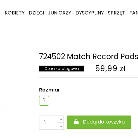
I
KOBIETY
DZIECI I JUNIORZY
DYSCYPLINY
SPRZĘT
FA
724502 Match Record Pads
59,99 zł
Cena katalogowa
Rozmiar
1
Dodaj do koszyka