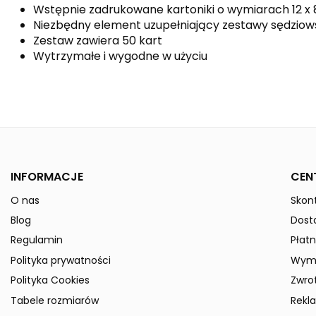
Wstępnie zadrukowane kartoniki o wymiarach 12 x
Niezbędny element uzupełniający zestawy sędziow
Zestaw zawiera 50 kart
Wytrzymałe i wygodne w użyciu
Kolor
Indeks
724502
W magazynie
50 Przedmioty
ean13
4043523614855
INFORMACJE
CEN
Data dostępności:
2024-12-09
O nas
Skont
» Podmiot odpowiedzialny
Blog
Dost
Regulamin
Płatn
Polityka prywatności
Wymi
Polityka Cookies
Zwro
Tabele rozmiarów
Rekl