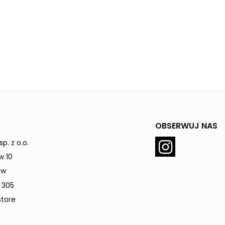
OBSERWUJ NAS
p. z o.o.
w 10
ów
 305
tore